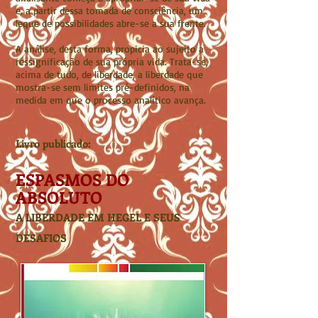
e, a partir dessa tomada de consciência, um
leque de possibilidades abre-se a sua frente.
A análise, desta forma, propicia ao sujeito a
ressignificação de sua própria vida. ​Trata-se,
acima de tudo, de liberdade, a liberdade que
mostra-se sem limites pré-definidos, na
medida em que o processo analítico avança.
Livro publicado:
E
SPASMOS DO
ABSOLUTO
A LIBERDADE EM HEGEL E SEUS
DESAFIOS