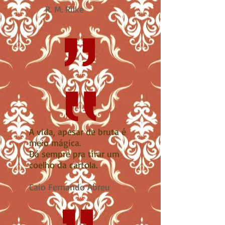
R. M. Rilke
A vida, apesar de bruta é
meio mágica.
Dá sempre pra tirar um
coelho da cartola.
Caio Fernando Abreu