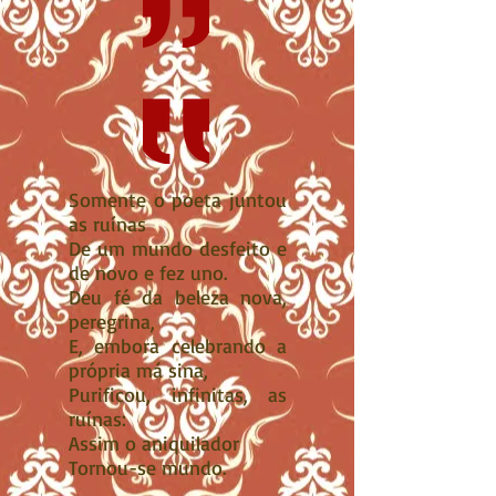
Somente o poeta juntou
as ruínas
De um mundo desfeito e
de novo e fez uno.
Deu fé da beleza nova,
peregrina,
E, embora celebrando a
própria má sina,
Purificou, infinitas, as
ruínas:
Assim o aniquilador
Tornou-se mundo.