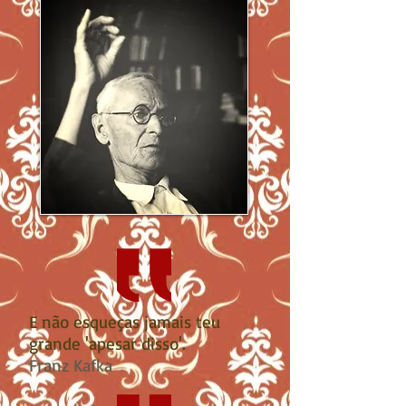
E não esqueças jamais teu
grande 'apesar disso'.
Franz Kafka