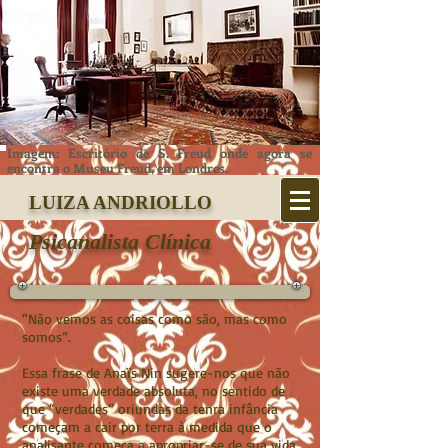
Imagem: Escritório de S. Freud onde agora se
encontra o Museu Freud, em Londres.
​LUIZA ANDRIOLLO
Psicanalista Clínica
“Não vemos as coisas como são, mas como
somos”.
Essa frase de Anaïs Nin sugere-nos que não
existe uma verdade absoluta, no sentido de
que “verdades” oriundas da tenra infância
começam a cair por terra à medida que o
analisante começa a apropriar-se de sua vida