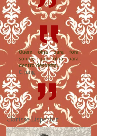
Quem olha para fora
sonha, que olha para
dentro desperta
.
C. Jung
Clarisse Lispector